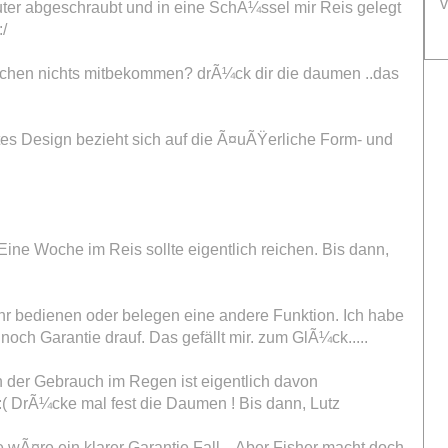
v
uter abgeschraubt und in eine SchÃ¼ssel mir Reis gelegt
/
 wochen nichts mitbekommen? drÃ¼ck dir die daumen ..das
stes Design bezieht sich auf die Ã¤uÃŸerliche Form- und
ine Woche im Reis sollte eigentlich reichen. Bis dann,
ehr bedienen oder belegen eine andere Funktion. Ich habe
och Garantie drauf. Das gefällt mir. zum GlÃ¼ck.....
en der Gebrauch im Regen ist eigentlich davon
 DrÃ¼cke mal fest die Daumen ! Bis dann, Lutz
 wÃ¤re ein klarer Garantie Fall... Aber Fisher macht doch