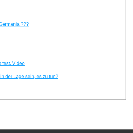
 Germania ???
n
test. Video
n der Lage sein, es zu tun?