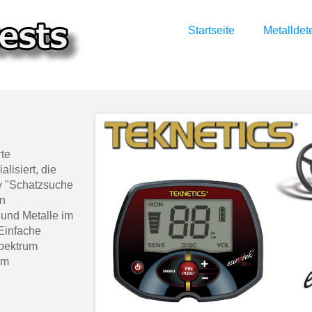
Startseite
Metalldet
rte
lisiert, die
by "Schatzsuche
en
 und Metalle im
Einfache
spektrum
em