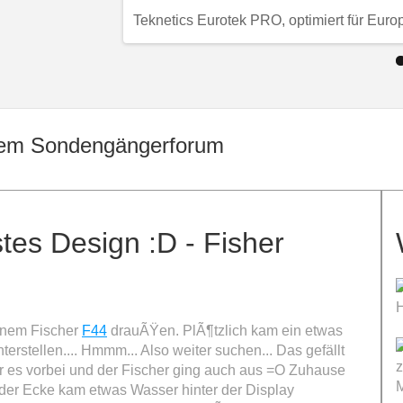
Teknetics Eurotek PRO, optimiert für Euro
 dem Sondengängerforum
tes Design :D - Fisher
H
inem Fischer
F44
drauÃŸen. PlÃ¶tzlich kam ein etwas
erstellen....
Hmmm... Also weiter suchen... Das gefällt
z
 es vorbei und der Fischer ging auch aus =O Zuhause
M
der Ecke kam etwas Wasser hinter der Display