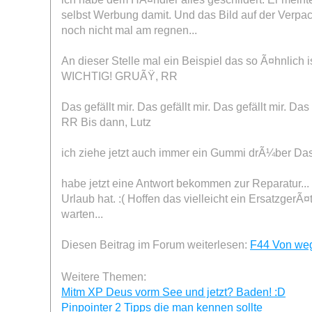
selbst Werbung damit. Und das Bild auf der Verpac
noch nicht mal am regnen...
An dieser Stelle mal ein Beispiel das so Ã¤hnlich is
WICHTIG!
GRUÃŸ, RR
Das gefällt mir. Das gefällt mir. Das gefällt mir. Das 
RR Bis dann, Lutz
ich ziehe jetzt auch immer ein Gummi drÃ¼ber Das gef
habe jetzt eine Antwort bekommen zur Reparatur... 
Urlaub hat. :( Hoffen das vielleicht ein ErsatzgerÃ
warten...
Diesen Beitrag im Forum weiterlesen:
F44 Von weg
Weitere Themen:
Mitm XP Deus vorm See und jetzt? Baden! :D
Pinpointer 2 Tipps die man kennen sollte