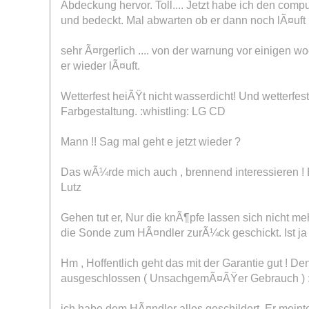
Abdeckung hervor.
Toll....
Jetzt habe ich den comp
und bedeckt. Mal abwarten ob er dann noch lÃ¤uft :
sehr Ã¤rgerlich .... von der warnung vor einigen
er wieder lÃ¤uft.
Wetterfest heiÃŸt nicht wasserdicht! Und wetterfe
Farbgestaltung. :whistling: LG CD
Mann !! Sag mal geht e jetzt wieder ?
Das wÃ¼rde mich auch , brennend interessieren ! E
Lutz
Gehen tut er, Nur die knÃ¶pfe lassen sich nicht m
die Sonde zum HÃ¤ndler zurÃ¼ck geschickt. Ist ja n
Hm , Hoffentlich geht das mit der Garantie gut ! D
ausgeschlossen ( UnsachgemÃ¤ÃŸer Gebrauch ) :(
ich habe dem HÃ¤ndler alles geschildert. Er meinte