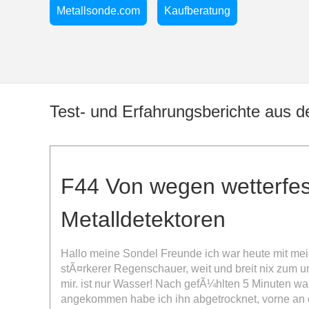
Metallsonde.com
Kaufberatung
talldetektoren, leistungsstark und vielseitig...
Test- und Erfahrungsberichte aus
F44 Von wegen wetterfes
Metalldetektoren
Hallo meine Sondel Freunde ich war heute mit me
stÃ¤rkerer Regenschauer, weit und breit nix zum unt
mir. ist nur Wasser!
Nach gefÃ¼hlten 5 Minuten war
angekommen habe ich ihn abgetrocknet, vorne an 