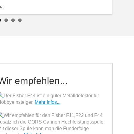
pa
Garrett A
Wir empfehlen...
Der Fisher F44 ist ein guter Metalldetektor für
obbyeinsteiger.
Mehr Infos...
Wir empfehlen für den Fisher F11,F22 und F44
usätzlich die CORS Cannon Hochleistungsspule.
it dieser Spule kann man die Funderfolge